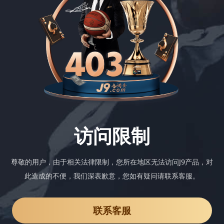
访问限制
尊敬的用户，由于相关法律限制，您所在地区无法访问J9产品，对
此造成的不便，我们深表歉意，您如有疑问请联系客服。
联系客服