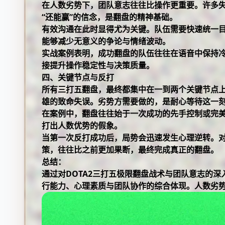
在人数劣势下，团队意志往往比操作更重要。许多
“还能赢”的信念，是翻盘的精神基础。
有效沟通在此时显得尤为关键。队伍需要快速统一目
能够减少无意义的争论与情绪波动。
实战案例表明，成功翻盘的队伍往往在语音中保持
接提升操作稳定性与决策质量。
四、关键节点与反打
所有三打五翻盘，最终都集中在一到两个关键节点上
雄的致命失误。劣势方需要做的，是耐心等待这一
在案例中，翻盘往往始于一次成功的先手控制或完
打出人数优势的假象。
当第一次反打成功后，局势会迅速发生心理逆转。
策，往往比之前更加果断，最终完成真正的翻盘。
总结：
通过对DOTA2三打五极限翻盘战术与团队意志的
行能力、心理素质与团队协作的综合体现。人数劣