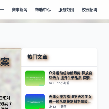
一
赛事新闻
帮助中心
服务范围
校园招聘
热门文章
战案
户外运动成为新趋势 释放自
然活力 提升生活品质 探索健
康新风尚
5
15小时前
天津女排力捧15岁天才少女
析在绝对
进一线队或将复制李盈莹辉
微观两个
煌成就
12
1天前