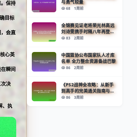
与勇气较量
策。保持
68
1周前
明确目标
全锦赛见证老将荣光林高远
刘诗雯携手时隔八年再登顶
围，会直
点燃乒坛热血
83
2周前
方核心英
中国篮协公布国家队人才库
名单 全力整合资源备战巴黎
86
2周前
能在瞬间
三次决
《PS2战神全攻略：从新手
到高手的完美通关指南与技
巧分享》
86
3周前
解、执