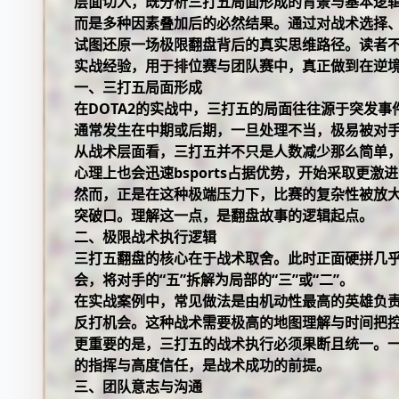
层面切入，既分析三打五局面形成的背景与基本逻辑
而是多种因素叠加后的必然结果。通过对战术选择
试图还原一场极限翻盘背后的真实思维路径。读者
实战经验，用于排位赛与团队赛中，真正做到在逆
一、三打五局面形成
在DOTA2的实战中，三打五的局面往往源于突发
通常发生在中期或后期，一旦处理不当，极易被对
从战术层面看，三打五并不只是人数减少那么简单
心理上也会迅速
bsports
占据优势，开始采取更激进
然而，正是在这种极端压力下，比赛的复杂性被放
突破口。理解这一点，是翻盘故事的逻辑起点。
二、极限战术执行逻辑
三打五翻盘的核心在于战术取舍。此时正面硬拼几
会，将对手的“五”拆解为局部的“三”或“二”。
在实战案例中，常见做法是由机动性最高的英雄负
反打机会。这种战术需要极高的地图理解与时间把
更重要的是，三打五的战术执行必须果断且统一。
的指挥与高度信任，是战术成功的前提。
三、团队意志与沟通