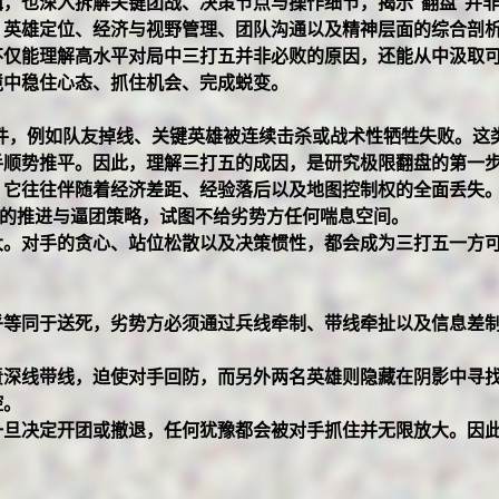
，也深入拆解关键团战、决策节点与操作细节，揭示“翻盘”并
、英雄定位、经济与视野管理、团队沟通以及精神层面的综合剖
不仅能理解高水平对局中三打五并非必败的原因，还能从中汲取
境中稳住心态、抓住机会、完成蜕变。
事件，例如队友掉线、关键英雄被连续击杀或战术性牺牲失败。这
手顺势推平。因此，理解三打五的成因，是研究极限翻盘的第一
，它往往伴随着经济差距、经验落后以及地图控制权的全面丢失
的推进与逼团策略，试图不给劣势方任何喘息空间。
大。对手的贪心、站位松散以及决策惯性，都会成为三打五一方
乎等同于送死，劣势方必须通过兵线牵制、带线牵扯以及信息差
责深线带线，迫使对手回防，而另外两名英雄则隐藏在阴影中寻
控。
一旦决定开团或撤退，任何犹豫都会被对手抓住并无限放大。因