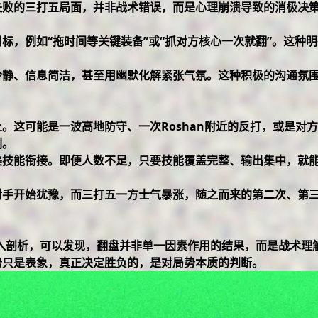
失败的三打五局面，并非战术错误，而是心理崩溃导致的消极决
标，例如“拖时间等关键装备”或“抓对方核心一次就翻”。这种
冷静、信息简洁，甚至用幽默化解紧张气氛。这种积极的沟通氛
。这可能是一波高地防守、一次Roshan附近的反打，或是对
刻。
美技能衔接。即便人数不足，只要技能覆盖完整、输出集中，就
对手开始犹豫，而三打五一方士气暴涨，随之而来的第二次、第
深入剖析，可以发现，翻盘并非单一因素作用的结果，而是战术理
势只是表象，真正决定胜负的，是对局势本质的判断。