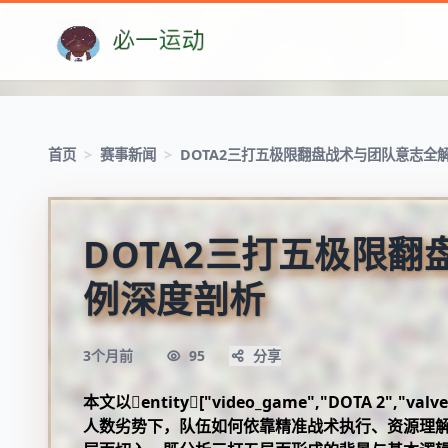
首页
>
赛事新闻
>
DOTA2三打五极限翻盘战术与团队意志全
DOTA2三打五极限
例深度剖析
3个月前
95
分享
本文以entity["video_game","DOTA 2
人数劣势下，队伍如何依靠精准战术执行、资源理