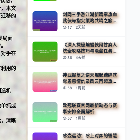
非偶然，
析，本文
剑网三手游江湖新篇章热血
可迁移的
武侠与指尖策略共鸣之旅沉
浸式成长冒险体验
17
2天前
类局面
《深入探秘蝙蝠侠阿甘疯人
步。
院全攻略技巧与隐藏任务详
。对手在
解》
36
4天前
可利用的
神武报复之逆天崛起踏碎苍
穹恩怨情仇录风云再起热血
传奇篇终极战
58
1周前
制造机
找单抓或
欧冠联赛官网最新动态与赛
事安排全面解析
57
1周前
此，清晰
冰壶运动：冰上对弈的智慧