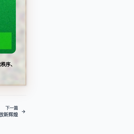
找秩序、
下一篇
放新辉煌