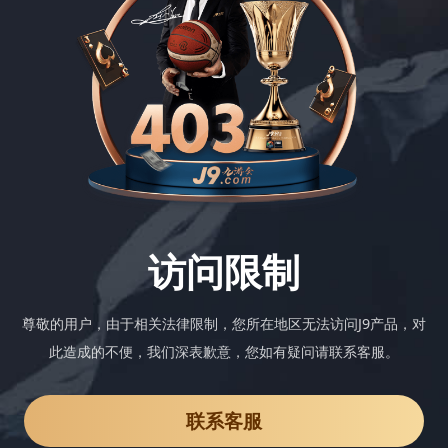
访问限制
尊敬的用户，由于相关法律限制，您所在地区无法访问J9产品，对
此造成的不便，我们深表歉意，您如有疑问请联系客服。
联系客服